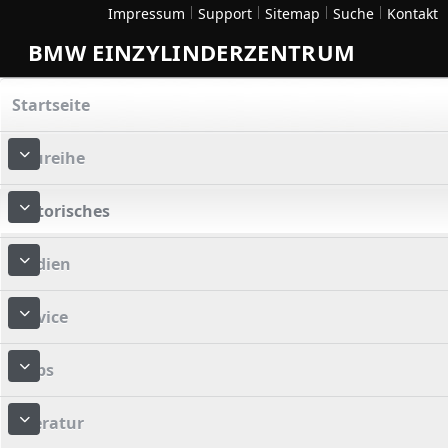
Impressum
Support
Sitemap
Suche
Kontakt
BMW EINZYLINDERZENTRUM
Startseite
Baureihe
More about: Baureihe
Historisches
More about: Historisches
Medien
More about: Medien
Service
More about: Service
Tipps
More about: Tipps
Literatur
More about: Literatur