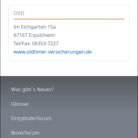
OVD
Im Eichgarten 15a
67167 Erpolzheim
Tel/Fax: 06353-7227
www.oldtimer-versicherungen.de
Was gibt´s Neues?
Glossar
Einzylinderforum
Boxerforum