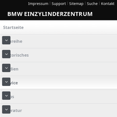
Impressum
Support
Sitemap
Suche
Kontakt
BMW EINZYLINDERZENTRUM
Startseite
Baureihe
More about: Baureihe
Historisches
More about: Historisches
Medien
More about: Medien
Service
More about: Service
Tipps
More about: Tipps
Literatur
More about: Literatur