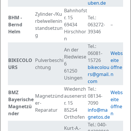
uben.de
Bahnhofst
Zylinder-/Ku
BHM -
r. 15
Tel.:
rbelwellenin
Bernd
69434
063272-
–
standsetzun
Helm
Hirschhor
39346
g
n
Tel.:
An der
06081-
Webs
Riedwiese
BIKECOLO
Pulverbeschi
15726
eite
6
URS
chtung
bikecolou
öffne
61250
rs@gmail.
n
Usingen
com
Wiedenzh
Tel.:
BMZ
Webs
Magnetzünd
ausenerst
08134-
Bayerische
eite
er-
r. 15
7090
Magnetzü
öffne
Reparatur
85254
info@ma
nder
n
Orthofen
gnetos.de
Tel.:
040-
Kurt-A.-