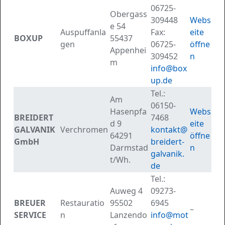
06725-
Obergass
309448
Webs
e 54
Auspuffanla
Fax:
eite
BOXUP
55437
gen
06725-
öffne
Appenhei
309452
n
m
info@box
up.de
Tel.:
Am
06150-
Hasenpfa
Webs
BREIDERT
7468
d 9
eite
GALVANIK
Verchromen
kontakt@
64291
öffne
GmbH
breidert-
Darmstad
n
galvanik.
t/Wh.
de
Tel.:
Auweg 4
09273-
BREUER
Restauratio
95502
6945
–
SERVICE
n
Lanzendo
info@mot