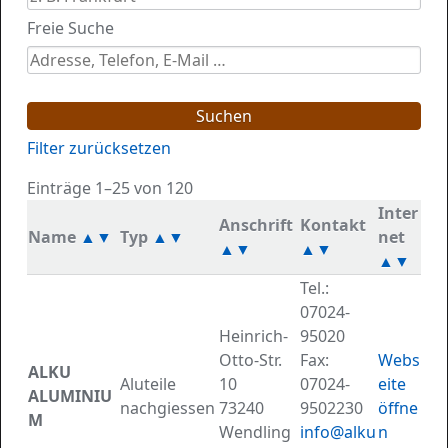
Freie Suche
Suchen
Filter zurücksetzen
Einträge 1–25 von 120
Inter
Anschrift
Kontakt
Name
▲
▼
Typ
▲
▼
net
▲
▼
▲
▼
▲
▼
Tel.:
07024-
Heinrich-
95020
Otto-Str.
Fax:
Webs
ALKU
Aluteile
10
07024-
eite
ALUMINIU
nachgiessen
73240
9502230
öffne
M
Wendling
info@alku
n