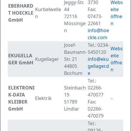
Jeggy-Str.
3730
Webs
EBERHARD
Kurbelwelle
44
Fax:
eite
T HOECKLE
n
72116
07473-
öffne
GmbH
Mössinge
22661
n
n
info@hoe
ckle.com
Josef-
Tel.:
0234-
Webs
Baumann-
5450120
EKUGELLA
eite
Kugellager
Str. 21
info@eku
GER GmbH
öffne
44805
gellager.d
n
Bochum
e
Tel.:
ELEKTRONI
Steinbach
02266-
K-DATA
19
470077
Elektrik
–
KLEIBER
51789
Fax:
GmbH
Lindlar
02266-
470079
Tel.:
09126-