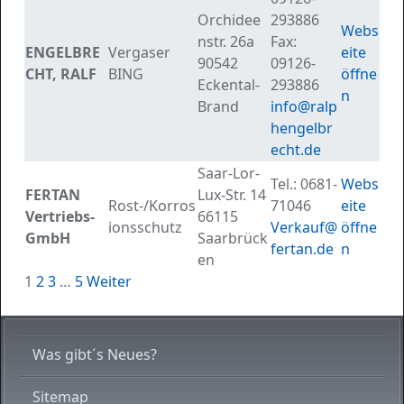
Orchidee
293886
Webs
nstr. 26a
Fax:
ENGELBRE
Vergaser
eite
90542
09126-
CHT, RALF
BING
öffne
Eckental-
293886
n
Brand
info@ralp
hengelbr
echt.de
Saar-Lor-
Tel.:
0681-
Webs
FERTAN
Lux-Str. 14
Rost-/Korros
71046
eite
Vertriebs-
66115
ionsschutz
Verkauf@
öffne
GmbH
Saarbrück
fertan.de
n
en
Dienstleisterverzeichnis
1
2
3
…
5
Weiter
Was gibt´s Neues?
Sitemap