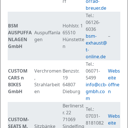
rf
orrad-
breuer.de
Tel.:
06126-
BSM
Hohlstr. 1
6036
AUSPUFFA
Auspuffanla
65510
bsm-
–
NLAGEN
gen
Hünstette
exhaust@
GmbH
n
t-
online.de
Tel.:
CUSTOM
Verchromen
Benzstr.
06071-
Webs
CARS n
,
19
5499
eite
BIKES
Strahlarbeit
64807
info@ccb-
öffne
GmbH
en
Dieburg
gmbh.co
n
m
Berlinerst
Tel.:
r. 22
07031-
Webs
CUSTOM-
71069
8181082
eite
SEATS M.
Sitzbänke
Sindelfing