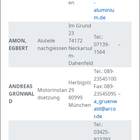
en
-
aluminiu
m.de
Im Grund
23
Tel.:
AMON,
Aluteile
74172
07139-
–
EGBERT
nachgiessen
Neckarsul
1564
m-
Dahenfeld
Tel.:
089-
23545100
Herbigstr.
ANDREAS
Fax:
089-
Motorinstan
29
GRÜNWAL
23545095
–
dsetzung
80999
D
a_gruenw
München
ald@arco
r.de
Tel.:
03425-
923793