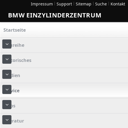
Impressum
Support
Sitemap
Suche
Kontakt
BMW EINZYLINDERZENTRUM
Startseite
Baureihe
More about: Baureihe
Historisches
More about: Historisches
Medien
More about: Medien
Service
More about: Service
Tipps
More about: Tipps
Literatur
More about: Literatur