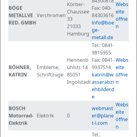
84300818
Körber-
Webs
BÖGE
Fax:
040-
Chaussee
eite
METALLVE
Verchromen
84303616
33
öffne
RED. GMBH
info@boe
21033
n
ge-
Hamburg
metall.de
Tel.:
0841-
9815955
Hennenb
Fax:
0841-
Webs
BÖHNER,
Embleme,
ühlstr. 14
9937514
eite
KATRIN
Schriftzüge
85051
katrin@w
öffne
Ingolstadt
asserabzi
n
ehbilder.d
e
Webs
BOSCH
webmast
eite
Motorrad-
Elektrik
0
er@plane
öffne
Elektrik
t-l.com
n
Tel.: