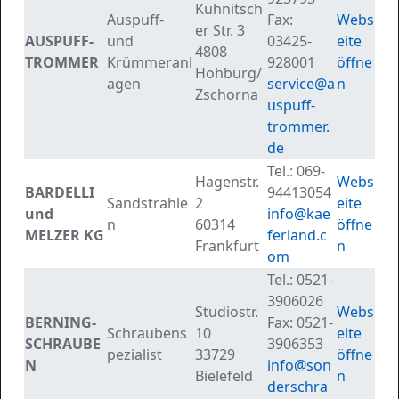
Kühnitsch
Auspuff-
Fax:
Webs
er Str. 3
AUSPUFF-
und
03425-
eite
4808
TROMMER
Krümmeranl
928001
öffne
Hohburg/
agen
service@a
n
Zschorna
uspuff-
trommer.
de
Tel.:
069-
Hagenstr.
Webs
BARDELLI
94413054
Sandstrahle
2
eite
und
info@kae
n
60314
öffne
MELZER KG
ferland.c
Frankfurt
n
om
Tel.:
0521-
3906026
Studiostr.
Webs
BERNING-
Fax:
0521-
Schraubens
10
eite
SCHRAUBE
3906353
pezialist
33729
öffne
N
info@son
Bielefeld
n
derschra