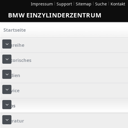
Impressum
Support
Sitemap
Suche
Kontakt
BMW EINZYLINDERZENTRUM
Startseite
Baureihe
More about: Baureihe
Historisches
More about: Historisches
Medien
More about: Medien
Service
More about: Service
Tipps
More about: Tipps
Literatur
More about: Literatur