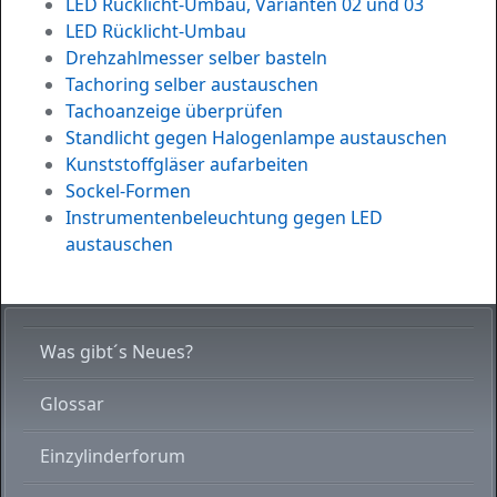
LED Rücklicht-Umbau, Varianten 02 und 03
LED Rücklicht-Umbau
Drehzahlmesser selber basteln
Tachoring selber austauschen
Tachoanzeige überprüfen
Standlicht gegen Halogenlampe austauschen
Kunststoffgläser aufarbeiten
Sockel-Formen
Instrumentenbeleuchtung gegen LED
austauschen
Was gibt´s Neues?
Glossar
Einzylinderforum