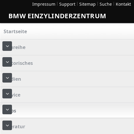
Impressum
Support
Sitemap
Suche
Kontakt
BMW EINZYLINDERZENTRUM
Startseite
Baureihe
More about: Baureihe
Historisches
More about: Historisches
Medien
More about: Medien
Service
More about: Service
Tipps
More about: Tipps
Literatur
More about: Literatur